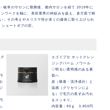
岐阜のサロンに勤務後、都内サロンを経て 2019年に
サロンワークを軸に、美容業界の枠組みを超え、多方面で精
い」その考えやカリスマ性が多くの媒体に取り上げられ
O、ショートボブの匠。
て
ング
エゴイプセ
ホットクレン
ジングバーム ノワール
◇明るい透明感のある素
汚
肌へ
お
炭（吸着・洗浄成分）と
ジ
温感（グリセリンによ
る）で毛穴の黒ずみ汚れ
0円
をスッキリ。
＞
内容量：90ｇ 3,850円