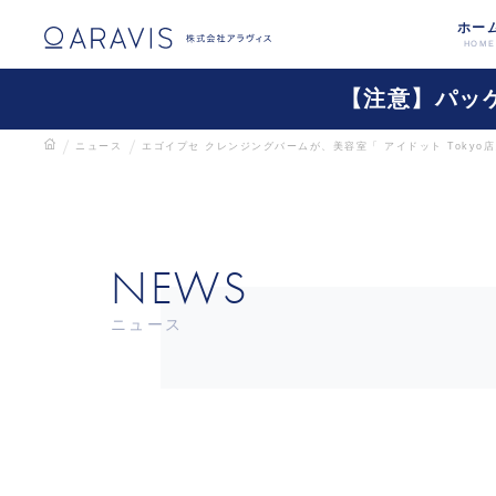
ホー
HOME
【注意】パッ
ニュース
エゴイプセ クレンジングバームが、美容室「 アイドット Tokyo
NEWS
ニュース